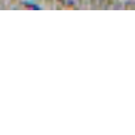
Opis Inwestycji
Wyjątkowe, malowniczo położone osiedle, przy
lesie z pięknym widokiem, składające się z domów
jednorodzinnych o powierzchni całkowitej
153,2m2.